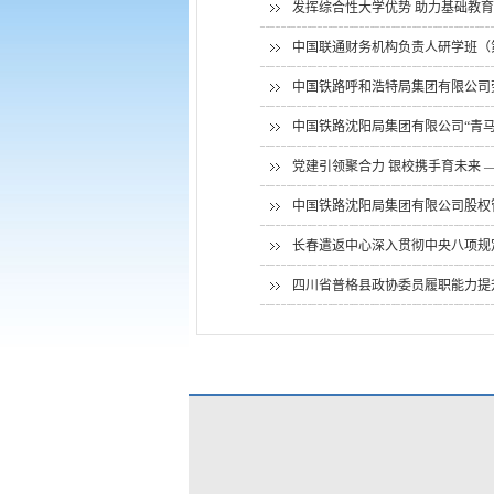
发挥综合性大学优势 助力基础教
中国联通财务机构负责人研学班（
中国铁路呼和浩特局集团有限公司
中国铁路沈阳局集团有限公司“青
党建引领聚合力 银校携手育未来
中国铁路沈阳局集团有限公司股权
长春遣返中心深入贯彻中央八项规定
四川省普格县政协委员履职能力提