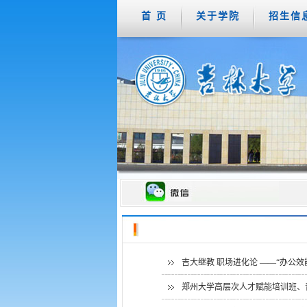
首 页
关于学院
招生信
吉大继教 职场进化论 ——“办公
郑州大学高层次人才赋能培训班、